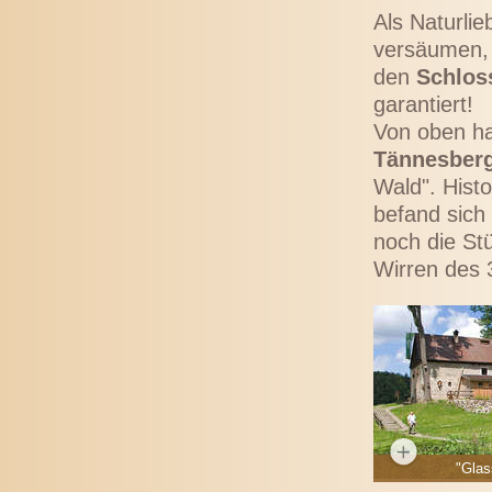
Als Naturli
versäumen,
den
Schlos
garantiert!
Von oben ha
Tännesber
Wald". Hist
befand sich 
noch die St
Wirren des 3
"Glas