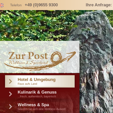
+49 (0)9655 9300
Ihre Anfrage:
Telefon
Hotel & Umgebung
Raus aufs Land
Kulinarik & Genuss
...frisch, authentisch, bayerisch
Wellness & Spa
Gönnen Sie sich eine Wellness-Auszeit