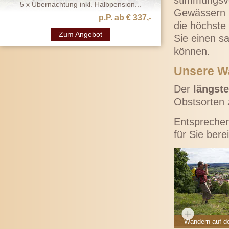
stimmungsvo
5 x Übernachtung inkl. Halbpension...
Gewässern u
p.P. ab € 337,-
die höchste
Zum Angebot
Sie einen s
können.
Unsere W
Der
längst
Obstsorten
Entsprechen
für Sie berei
Wandern auf d