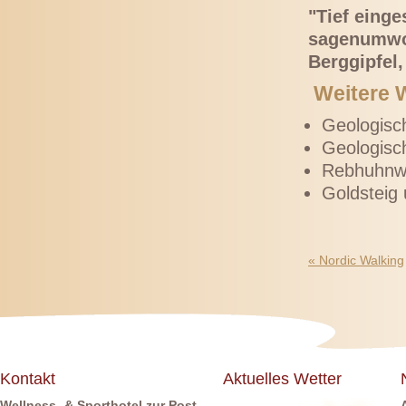
"Tief eing
sagenumwob
Berggipfel
Weitere 
Geologisch
Geologis
Rebhuhnwa
Goldsteig
«
Nordic Walking
Kontakt
Aktuelles Wetter
Wellness- & Sporthotel zur Post