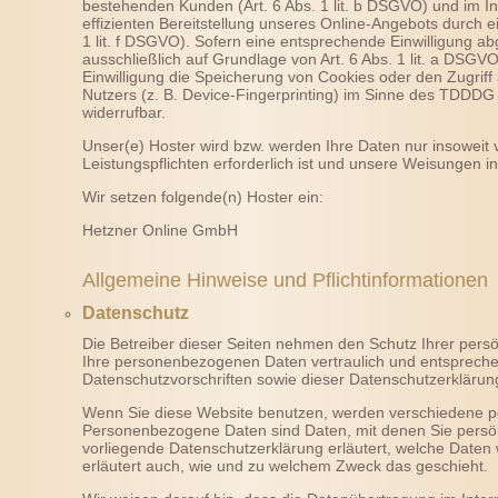
bestehenden Kunden (Art. 6 Abs. 1 lit. b DSGVO) und im In
effizienten Bereitstellung unseres Online-Angebots durch ei
1 lit. f DSGVO). Sofern eine entsprechende Einwilligung ab
ausschließlich auf Grundlage von Art. 6 Abs. 1 lit. a DSG
Einwilligung die Speicherung von Cookies oder den Zugriff
Nutzers (z. B. Device-Fingerprinting) im Sinne des TDDDG um
widerrufbar.
Unser(e) Hoster wird bzw. werden Ihre Daten nur insoweit v
Leistungspflichten erforderlich ist und unsere Weisungen i
Wir setzen folgende(n) Hoster ein:
Hetzner Online GmbH
Allgemeine Hinweise und Pflichtinformationen
Datenschutz
Die Betreiber dieser Seiten nehmen den Schutz Ihrer pers
Ihre personenbezogenen Daten vertraulich und entspreche
Datenschutzvorschriften sowie dieser Datenschutzerklärun
Wenn Sie diese Website benutzen, werden verschiedene 
Personenbezogene Daten sind Daten, mit denen Sie persönl
vorliegende Datenschutzerklärung erläutert, welche Daten 
erläutert auch, wie und zu welchem Zweck das geschieht.