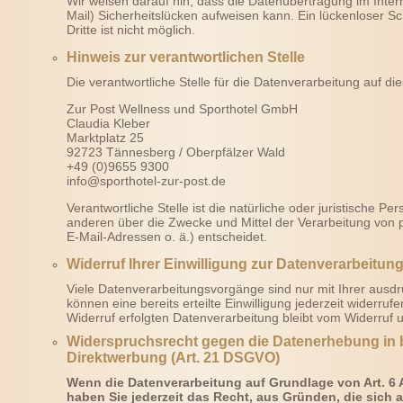
Wir weisen darauf hin, dass die Datenübertragung im Inter
Mail) Sicherheitslücken aufweisen kann. Ein lückenloser S
Dritte ist nicht möglich.
Hinweis zur verantwortlichen Stelle
Die verantwortliche Stelle für die Datenverarbeitung auf die
Zur Post Wellness und Sporthotel GmbH
Claudia Kleber
Marktplatz 25
92723 Tännesberg / Oberpfälzer Wald
+49 (0)9655 9300
info@sporthotel-zur-post.de
Verantwortliche Stelle ist die natürliche oder juristische P
anderen über die Zwecke und Mittel der Verarbeitung vo
E-Mail-Adressen o. ä.) entscheidet.
Widerruf Ihrer Einwilligung zur Datenverarbeitun
Viele Datenverarbeitungsvorgänge sind nur mit Ihrer ausdrü
können eine bereits erteilte Einwilligung jederzeit widerru
Widerruf erfolgten Datenverarbeitung bleibt vom Widerruf 
Widerspruchsrecht gegen die Datenerhebung in 
Direktwerbung (Art. 21 DSGVO)
Wenn die Datenverarbeitung auf Grundlage von Art. 6 Ab
haben Sie jederzeit das Recht, aus Gründen, die sich 