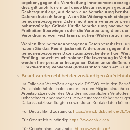
ergeben, gegen die Verarbeitung Ihrer personenbezog
dies gilt auch für ein auf diese Bestimmungen gestützte
Rechtsgrundlage, auf denen eine Verarbeitung beruht,
Datenschutzerklärung. Wenn Sie Widerspruch einlegen,
personenbezogenen Daten nicht mehr verarbeiten, es 
schutzwürdige Gründe für die Verarbeitung nachweisen
Freiheiten überwiegen oder die Verarbeitung dient d
Verteidigung von Rechtsansprüchen (Widerspruch nach
Werden Ihre personenbezogenen Daten verarbeitet, um
haben Sie das Recht, jederzeit Widerspruch gegen die 
personenbezogener Daten zum Zwecke derartiger Werbu
Profiling, soweit es mit solcher Direktwerbung in Ver
werden Ihre personenbezogenen Daten anschließend 
Direktwerbung verwendet (Widerspruch nach Art. 21 A
Beschwerderecht bei der zuständigen Aufsichts
Im Falle von Verstößen gegen die DSGVO steht den Betrof
Aufsichtsbehörde, insbesondere in dem Mitgliedstaat ihres
Arbeitsplatzes oder des Orts des mutmaßlichen Verstoßes
unbeschadet anderweitiger verwaltungsrechtlicher oder geri
Datenschutzbeauftragten sowie deren Kontaktdaten könn
Für Deutschland zuständig:
https://www.bfdi.bund.de/DE/Se
Für Österreich zuständig:
https://www.dsb.gv.at/
Für Griechenland zuständig:
https://www.dpa.gr/