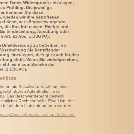
enen Daten Widerspruch einzulegen;
s Profiling. Die jeweilige
 entnehmen Sie dieser
 werden wir Ihre betroffenen
sei denn, wir können zwingende
, die Ihre Interessen, Rechte und
er Geltendmachung, Ausübung oder
 Art. 21 Abs. 1 DSGVO).
 Direktwerbung zu betreiben, so
Verarbeitung Sie betreffender
ng einzulegen; dies gilt auch für das
bindung steht. Wenn Sie widersprechen,
nicht mehr zum Zwecke der
bs. 2 DSGVO).
behörde
fenen ein Beschwerderecht bei einer
 gewöhnlichen Aufenthalts, ihres
 zu. Das Beschwerderecht besteht
chtlicher Rechtsbehelfe. Eine Liste der
en folgendem Link entnommen werden:
rvice/Anschriften/anschriften_table.html