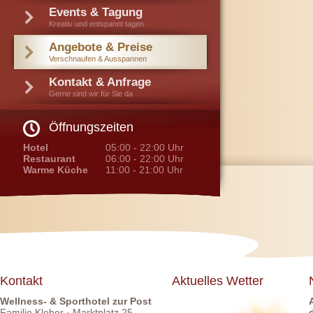
Events & Tagung
Kreativ und entspannt tagen
Angebote & Preise
Verschnaufen & Ausspannen
Kontakt & Anfrage
Gerne sind wir für Sie da
Öffnungszeiten
Hotel
05:00 - 22:00 Uhr
Restaurant
06:00 - 22:00 Uhr
Warme Küche
11:00 - 21:00 Uhr
Kontakt
Aktuelles Wetter
Wellness- & Sporthotel zur Post
Familie Kleber · Marktplatz 25