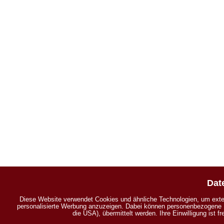
Dat
Diese Website verwendet Cookies und ähnliche Technologien, um exter
personalisierte Werbung anzuzeigen. Dabei können personenbezogene Da
die USA), übermittelt werden. Ihre Einwilligung ist f