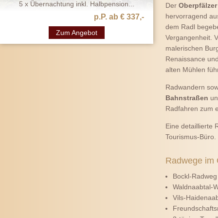
5 x Übernachtung inkl. Halbpension...
Der
Oberpfälzer
hervorragend au
p.P. ab € 337,-
dem Radl begeben
Zum Angebot
Vergangenheit. 
malerischen Bur
Renaissance und 
alten Mühlen fü
Radwandern sowe
Bahnstraßen
un
Radfahren zum e
Eine detailliert
Tourismus-Büro.
Radwege im O
Bockl-Radweg 
Waldnaabtal-W
Vils-Haidenaa
Freundschafts