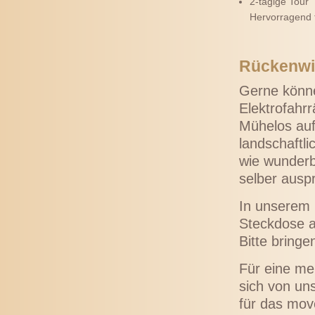
2-tägige Tour 
Hervorragend f
Rückenwin
Gerne könne
Elektrofahr
Mühelos auf
landschaftli
wie wunderb
selber ausp
In unserem 
Steckdose a
Bitte bringe
Für eine me
sich von un
für das mov