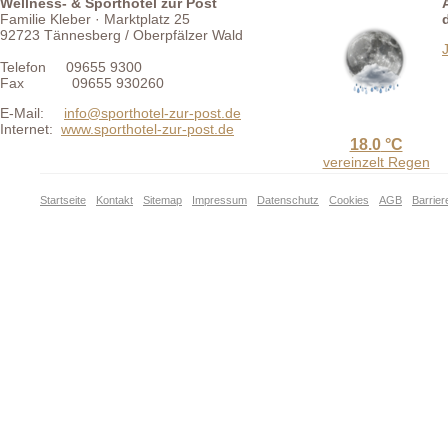
Wellness- & Sporthotel zur Post
Familie Kleber · Marktplatz 25
92723 Tännesberg / Oberpfälzer Wald
Telefon 09655 9300
Fax 09655 930260
E-Mail:
info@sporthotel-zur-post.de
Internet:
www.sporthotel-zur-post.de
18.0
vereinzelt Regen
Startseite
Kontakt
Sitemap
Impressum
Datenschutz
Cookies
AGB
Barriere