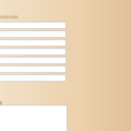
inblenden
ng